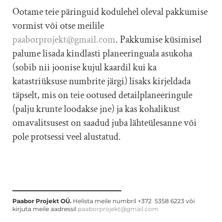
Ootame teie päringuid kodulehel oleval pakkumise
vormist või otse meilile
paaborprojekt@gmail.com
. Pakkumise küsimisel
palume lisada kindlasti planeeringuala asukoha
(sobib nii joonise kujul kaardil kui ka
katastriüksuse numbrite järgi) lisaks kirjeldada
täpselt, mis on teie ootused detailplaneeringule
(palju krunte loodakse jne) ja kas kohalikust
omavalitsusest on saadud juba lähteülesanne või
pole protsessi veel alustatud.
Paabor Projekt OÜ.
Helista meile numbril +372 5358 6223 või
kirjuta meile aadressil
paaborprojekt@gmail.com