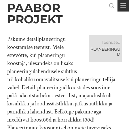
PAABOR
PROJEKT
Pakume detailplaneeringu
Teenused
koostamise teenust. Meie
PLANEERINGU
ettevõtte, kui plaaneringu
D
koostaja, ülesandeks on lisaks
planeeringulahendusele suhtlus
nii kohaliku omavalitsuse kui planeeringu tellija
vahel. Detail-planeeringud koostades soovime
pakkuda otstarbekat, esteetilist, majanduslikult
kasulikku ja loodussäästlikku, jätkusuutlikku ja
paindliku lahendust. Eelkõige pakume aga
meeldivat koostööd ja korralikku tööd!
Planeeringute koostamisel on meie tugevuseks