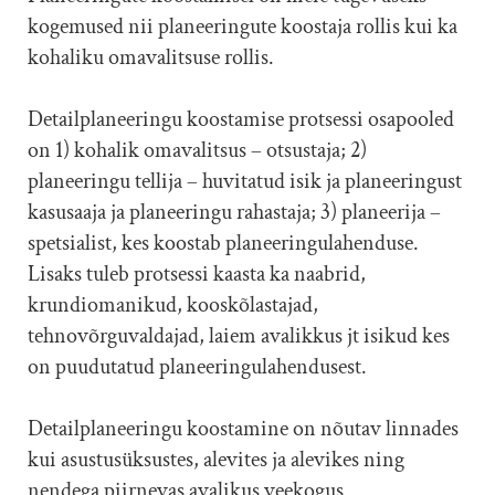
kogemused nii planeeringute koostaja rollis kui ka
kohaliku omavalitsuse rollis.
Detailplaneeringu koostamise protsessi osapooled
on 1) kohalik omavalitsus – otsustaja; 2)
planeeringu tellija – huvitatud isik ja planeeringust
kasusaaja ja planeeringu rahastaja; 3) planeerija –
spetsialist, kes koostab planeeringulahenduse.
Lisaks tuleb protsessi kaasta ka naabrid,
krundiomanikud, kooskõlastajad,
tehnovõrguvaldajad, laiem avalikkus jt isikud kes
on puudutatud planeeringulahendusest.
Detailplaneeringu koostamine on nõutav linnades
kui asustusüksustes, alevites ja alevikes ning
nendega piirnevas avalikus veekogus