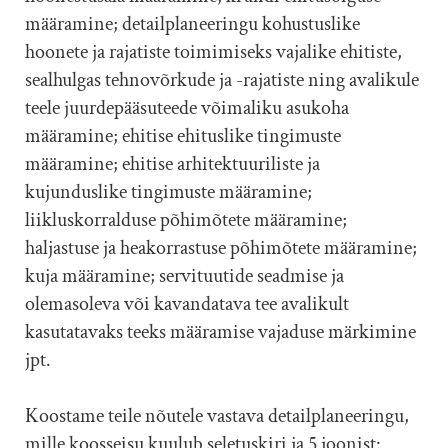
määramine; detailplaneeringu kohustuslike
hoonete ja rajatiste toimimiseks vajalike ehitiste,
sealhulgas tehnovõrkude ja -rajatiste ning avalikule
teele juurdepääsuteede võimaliku asukoha
määramine; ehitise ehituslike tingimuste
määramine; ehitise arhitektuuriliste ja
kujunduslike tingimuste määramine;
liikluskorralduse põhimõtete määramine;
haljastuse ja heakorrastuse põhimõtete määramine;
kuja määramine; servituutide seadmise ja
olemasoleva või kavandatava tee avalikult
kasutatavaks teeks määramise vajaduse märkimine
jpt.
Koostame teile nõutele vastava detailplaneeringu,
mille koosseisu kuulub seletuskiri ja 5 joonist: