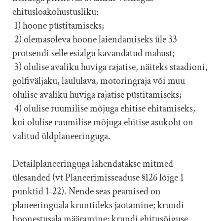
ehitusloakohustusliku:
1) hoone püstitamiseks;
2) olemasoleva hoone laiendamiseks üle 33
protsendi selle esialgu kavandatud mahust;
3) olulise avaliku huviga rajatise, näiteks staadioni,
golfiväljaku, laululava, motoringraja või muu
olulise avaliku huviga rajatise püstitamiseks;
4) olulise ruumilise mõjuga ehitise ehitamiseks,
kui olulise ruumilise mõjuga ehitise asukoht on
valitud üldplaneeringuga.
Detailplaneeringuga lahendatakse mitmed
ülesanded (vt Planeerimisseaduse §126 lõige 1
punktid 1-22). Nende seas peamised on
planeeringuala kruntideks jaotamine; krundi
hoonestusala määramine; krundi ehitusõiguse